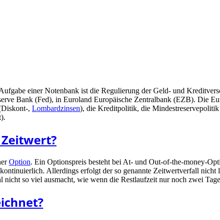
Aufgabe einer Notenbank ist die Regulierung der Geld- und Kreditversor
erve Bank (Fed), in Euroland Europäische Zentralbank (EZB). Die Eur
 (Diskont-,
Lombardzinsen
), die Kreditpolitik, die Mindestreservepolit
).
 Zeitwert?
ner
Option
. Ein Optionspreis besteht bei At- und Out-of-the-money-Opt
t kontinuierlich. Allerdings erfolgt der so genannte Zeitwertverfall nich
 nicht so viel ausmacht, wie wenn die Restlaufzeit nur noch zwei Tage
ichnet?