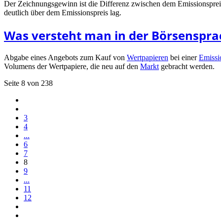
Der Zeichnungsgewinn ist die Differenz zwischen dem Emissionspreis
deutlich über dem Emissionspreis lag.
Was versteht man in der Börsenspra
Abgabe eines Angebots zum Kauf von
Wertpapieren
bei einer
Emissi
Volumens der Wertpapiere, die neu auf den
Markt
gebracht werden.
Seite 8 von 238
3
4
...
6
7
8
9
...
11
12