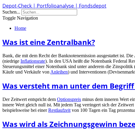
Depot-Check | Portfolioanalyse | Fondsdepot
Suchen...
Toggle Navigation
Home
Was ist eine Zentralbank?
Bank, die mit dem Recht der Banknotenemission ausgestattet ist. Die 
(niedrige
Inflationsrate
). In den USA heißt die Notenbank Federal Res
Steuerungsmittel einer Notenbank sind unter anderem die Zinspolitik
Käufe und Verkäufe von
Anleihen
) und Interventionen (Devisenmarkt
Was versteht man unter dem Begriff
Der Zeitwert entspricht dem
Optionspreis
minus dem inneren Wert ei
innere Wert gleich null ist. Mit jedem Tag verringert sich der Zeitwer
beispielsweise bei einer
Restlaufzeit
von 100 Tagen ein Tag prozentual
Was wird als Zeichnungsgewinn beze