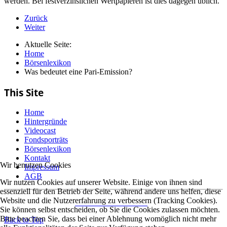
werden. Bei festverzinslichen Wertpapieren ist dies dagegen üblich.
Zurück
Weiter
Aktuelle Seite:
Home
Börsenlexikon
Was bedeutet eine Pari-Emission?
This Site
Home
Hintergründe
Videocast
Fondsporträts
Börsenlexikon
Kontakt
Wir benutzen Cookies
Impressum
AGB
Wir nutzen Cookies auf unserer Website. Einige von ihnen sind
essenziell für den Betrieb der Seite, während andere uns helfen, diese
Website und die Nutzererfahrung zu verbessern (Tracking Cookies).
Datenschutzerklärung
Sie können selbst entscheiden, ob Sie die Cookies zulassen möchten.
Bitte beachten Sie, dass bei einer Ablehnung womöglich nicht mehr
Back to Top