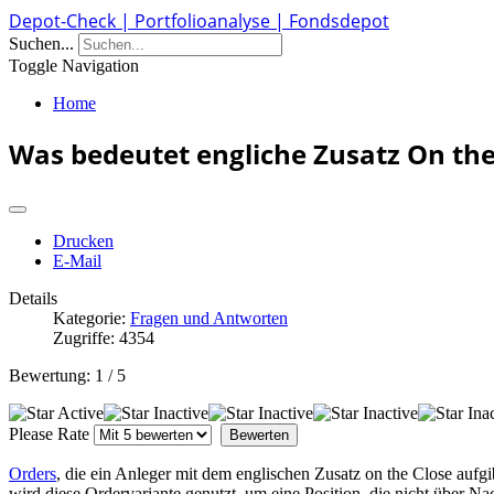
Depot-Check | Portfolioanalyse | Fondsdepot
Suchen...
Toggle Navigation
Home
Was bedeutet engliche Zusatz On the
Drucken
E-Mail
Details
Kategorie:
Fragen und Antworten
Zugriffe: 4354
Bewertung:
1
/
5
Please Rate
Orders
, die ein Anleger mit dem englischen Zusatz on the Close aufgi
wird diese Ordervariante genutzt, um eine Position, die nicht über Na