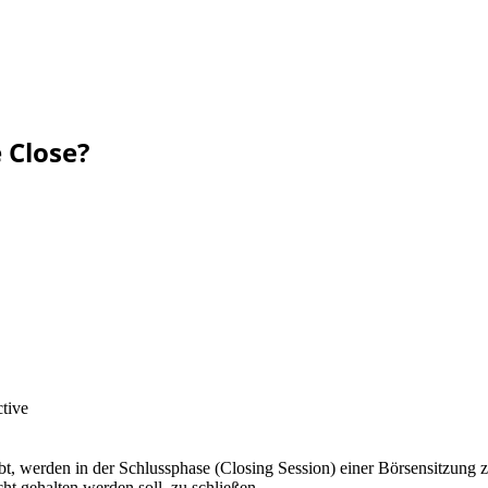
 Close?
bt, werden in der Schlussphase (Closing Session) einer Börsensitzung z
cht gehalten werden soll, zu schließen.