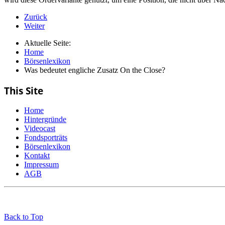
Zurück
Weiter
Aktuelle Seite:
Home
Börsenlexikon
Was bedeutet engliche Zusatz On the Close?
This Site
Home
Hintergründe
Videocast
Fondsporträts
Börsenlexikon
Kontakt
Impressum
AGB
Back to Top