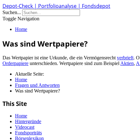
Depot-Check | Portfolioanalyse | Fondsdepot
Suchen...
Toggle Navigation
Home
Was sind Wertpapiere?
Das Wertpapier ist eine Urkunde, die ein Vermögensrecht
verbrieft
. O
Orderpapiere
unterschieden. Wertpapiere sind zum Beispiel
Aktien
,
A
Aktuelle Seite:
Home
Fragen und Antworten
Was sind Wertpapiere?
This Site
Home
Hintergründe
Videocast
Fondsporträts
Börsenlexikon