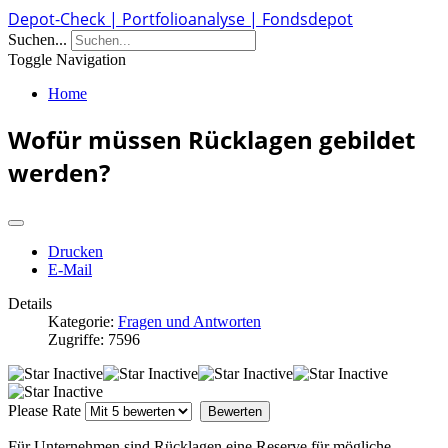
Depot-Check | Portfolioanalyse | Fondsdepot
Suchen...
Toggle Navigation
Home
Wofür müssen Rücklagen gebildet
werden?
Drucken
E-Mail
Details
Kategorie:
Fragen und Antworten
Zugriffe: 7596
Please Rate
Für Unternehmen sind Rücklagen eine Reserve für mögliche